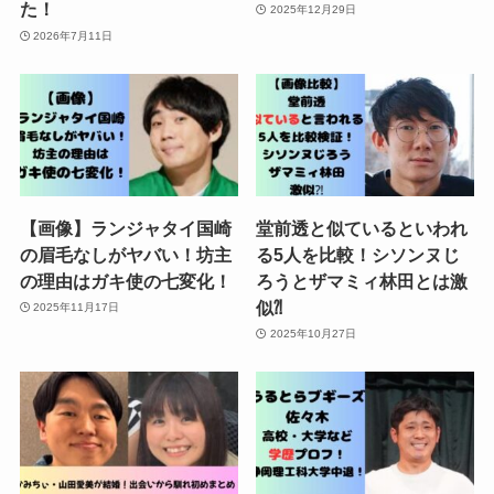
た！
2025年12月29日
2026年7月11日
【画像】ランジャタイ国崎
堂前透と似ているといわれ
の眉毛なしがヤバい！坊主
る5人を比較！シソンヌじ
の理由はガキ使の七変化！
ろうとザマミィ林田とは激
似⁈
2025年11月17日
2025年10月27日