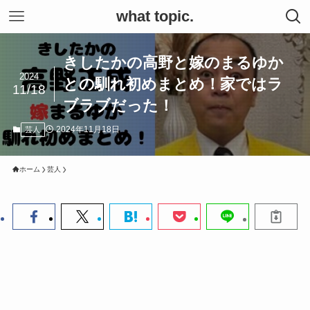
what topic.
きしたかの高野と嫁のまるゆか
2024
との馴れ初めまとめ！家ではラ
11/18
ブラブだった！
2024年11月18日
芸人
ホーム
芸人