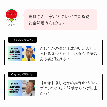
高野さん、家だとテレビで見る姿
と全然違うんだね～
とまと
あわせて読みたい
きしたかの高野正成がいい人と言
われる３つの理由！水ダウで漢気
ある姿が泣ける！
あわせて読みたい
【画像】きしたかの高野正成のハ
ゲはいつから？32歳からハゲ坊主
だった！