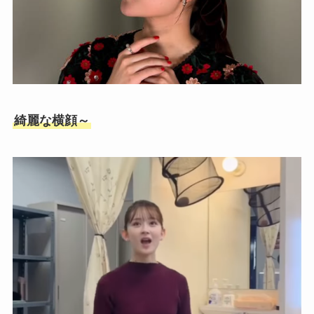
綺麗な横顔～