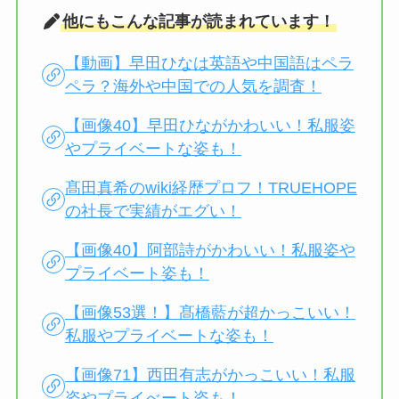
他にもこんな記事が読まれています！
【動画】早田ひなは英語や中国語はペラ
ペラ？海外や中国での人気を調査！
【画像40】早田ひながかわいい！私服姿
やプライベートな姿も！
髙田真希のwiki経歴プロフ！TRUEHOPE
の社長で実績がエグい！
【画像40】阿部詩がかわいい！私服姿や
プライベート姿も！
【画像53選！】髙橋藍が超かっこいい！
私服やプライベートな姿も！
【画像71】西田有志がかっこいい！私服
姿やプライべート姿も！