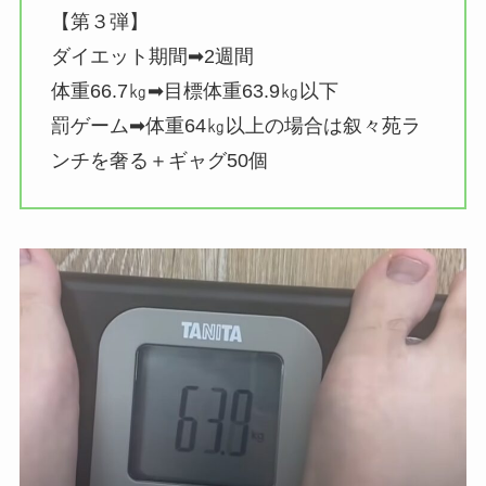
【第３弾】
ダイエット期間➡2週間
体重66.7㎏➡目標体重63.9㎏以下
罰ゲーム➡体重64㎏以上の場合は叙々苑ラ
ンチを奢る＋ギャグ50個