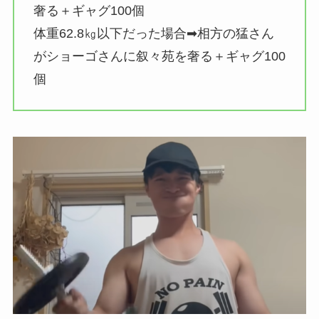
奢る＋ギャグ100個
体重62.8㎏以下だった場合➡相方の猛さん
がショーゴさんに叙々苑を奢る＋ギャグ100
個