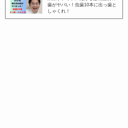
歯がヤバい！虫歯10本に出っ歯と
しゃくれ！