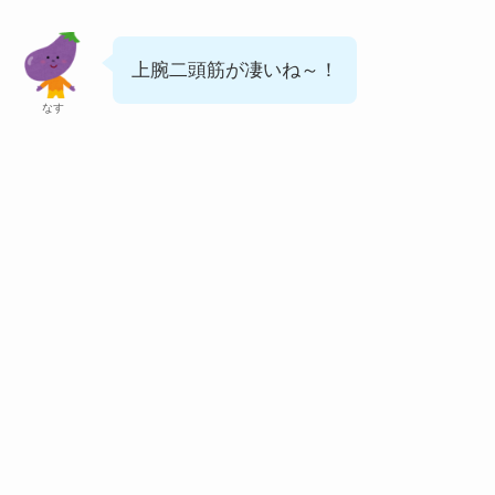
上腕二頭筋が凄いね～！
なす