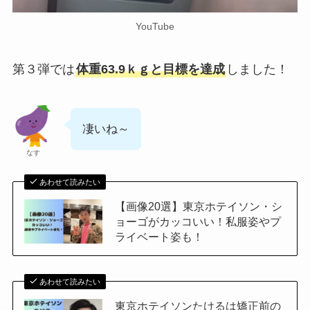
YouTube
第３弾では
体重63.9ｋｇと目標を達成
しました！
凄いね～
なす
あわせて読みたい
【画像20選】東京ホテイソン・シ
ョーゴがカッコいい！私服姿やプ
ライベート姿も！
あわせて読みたい
東京ホテイソンたけるは矯正前の