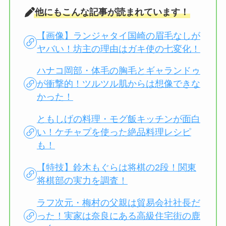
他にもこんな記事が読まれています！
【画像】ランジャタイ国崎の眉毛なしが
ヤバい！坊主の理由はガキ使の七変化！
ハナコ岡部・体毛の胸毛とギャランドゥ
が衝撃的！ツルツル肌からは想像できな
かった！
ともしげの料理・モグ飯キッチンが面白
い！ケチャプを使った絶品料理レシピ
も！
【特技】鈴木もぐらは将棋の2段！関東
将棋部の実力を調査！
ラフ次元・梅村の父親は貿易会社社長だ
った！実家は奈良にある高級住宅街の鹿