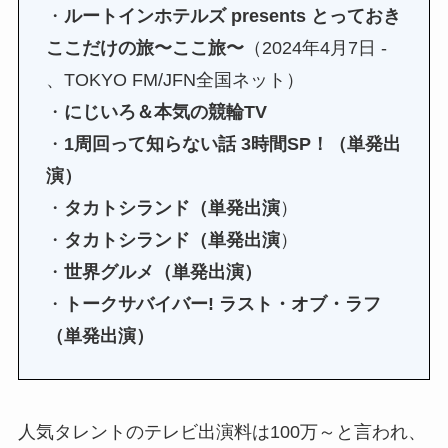
・
ルートインホテルズ presents とっておき
ここだけの旅〜ここ旅〜
（2024年4月7日 -
、TOKYO FM/JFN全国ネット）
・
にじいろ＆本気の競輪TV
・
1周回って知らない話 3時間SP！（単発出
演）
・
タカトシランド（単発出演
）
・
タカトシランド（単発出演
）
・
世界グルメ（単発出演）
・
トークサバイバー! ラスト・オブ・ラフ
（単発出演）
人気タレントのテレビ出演料は100万～と言われ、