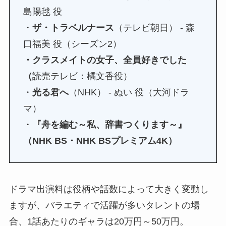
島陽毬 役
・
ザ・トラベルナース
（テレビ朝日） - 森
口福美 役（シーズン2）
・クラスメイトの女子、全員好きでした
（
読売テレビ：橘文香役）
・
光る君へ
（NHK） - ぬい 役（大河ドラ
マ）
・
『舟を編む～私、辞書つくります～』
（NHK BS・NHK BSプレミアム4K）
ドラマ出演料は役柄や話数によって大きく変動し
ますが、バラエティで活躍が多いタレントの場
合、1話あたりのギャラは20万円～50万円。