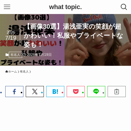
what topic.
【画像30選】湯浅亜実の笑顔が超
2026
かわいい！私服やプライベートな
7/19
姿も！
2026年7月19日
有名人
ホーム
有名人